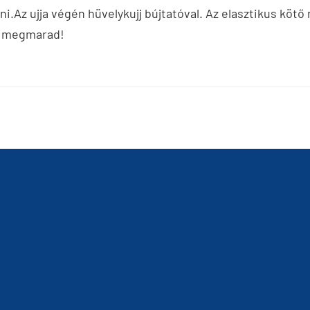
i.Az ujja végén hüvelykujj bújtatóval. Az elasztikus kötő
ye megmarad!