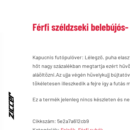
Férfi széldzseki belebújós-
Kapucnis futópulóver: Lélegző, puha elaszt
hőt nagy százalékban megtartja ezért hűv
aláöltözni.Az ujja végén hüvelykujj bújtató
tökéletesen illeszkedik a fejre így a fut
Ez a termék jelenleg nincs készleten és 
Cikkszám:
5e2a7a612cb9
Kategóriák:
Felsők
,
Férfi ruhák