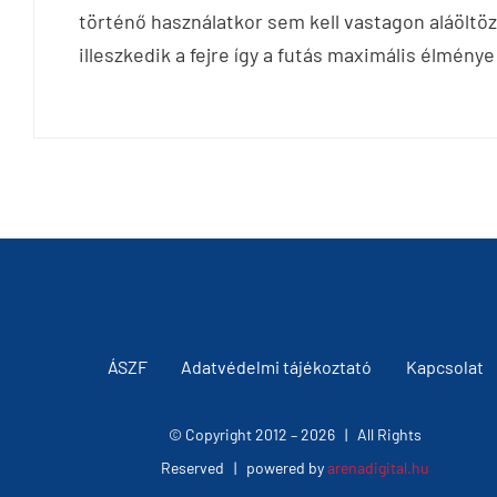
történő használatkor sem kell vastagon aláöltözn
illeszkedik a fejre így a futás maximális élmén
ÁSZF
Adatvédelmi tájékoztató
Kapcsolat
© Copyright 2012 –
2026 | All Rights
Reserved | powered by
arenadigital.hu