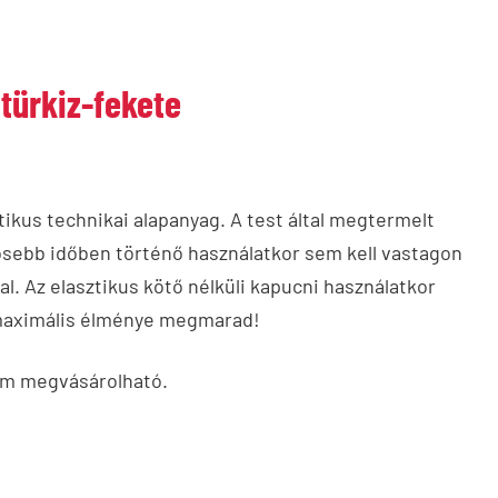
 türkiz-fekete
ikus technikai alapanyag. A test által megtermelt
ösebb időben történő használatkor sem kell vastagon
val. Az elasztikus kötő nélküli kapucni használatkor
ás maximális élménye megmarad!
nem megvásárolható.