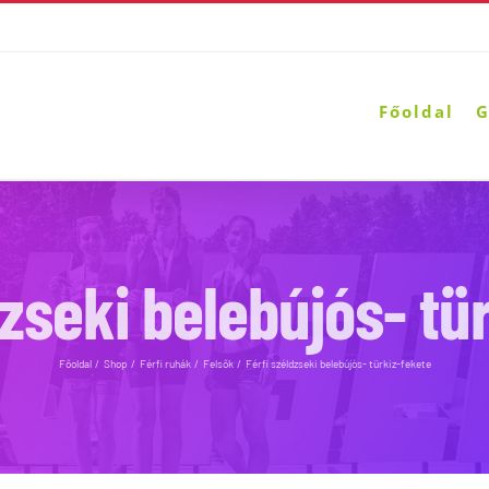
Főoldal
G
dzseki belebújós- tü
Főoldal
Shop
Férfi ruhák
Felsők
Férfi széldzseki belebújós- türkiz-fekete