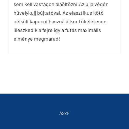
sem kell vastagon aláöltözni.Az ujja végén
hüvelykujj bújtatóval. Az elasztikus kötő
nélküli kapucni használatkor tökéletesen
illeszkedik a fejre így a futás maximális
élménye megmarad!
ÁSZF