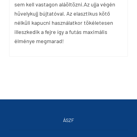
sem kell vastagon aláöltözni.Az ujja végén
hüvelykujj bújtatóval. Az elasztikus kötő
nélküli kapucni használatkor tökéletesen
illeszkedik a fejre így a futás maximális
élménye megmarad!
ÁSZF