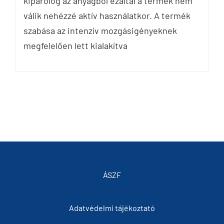
kipárolog az anyagból ezáltal a termék nem
válik nehézzé aktív használatkor. A termék
szabása az intenzív mozgásigényeknek
megfelelően lett kialakítva
ÁSZF
Adatvédelmi tájékoztató