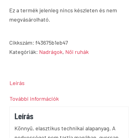
Ez a termék jelenleg nincs készleten és nem
megvásárolható.
Cikkszám:
f43675b1eb47
Kategóriák:
Nadrágok
,
Női ruhák
Leírás
További információk
Leírás
Könnyű, elasztikus technikai alapanyag. A
nedvességet nem tartja magában, gyorsan