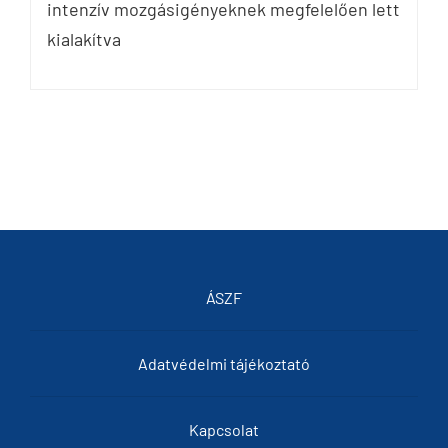
intenzív mozgásigényeknek megfelelően lett
kialakítva
ÁSZF
Adatvédelmi tájékoztató
Kapcsolat