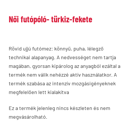
Női futópóló- türkiz-fekete
Rövid ujjú futómez: könnyű, puha, lélegző
technikai alapanyag. A nedvességet nem tartja
magában, gyorsan kipárolog az anyagból ezáltal a
termék nem válik nehézzé aktív használatkor. A
termék szabása az intenzív mozgásigényeknek
megfelelően lett kialakítva
Ez a termék jelenleg nincs készleten és nem
megvásárolható.