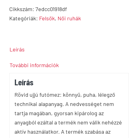
Cikkszám:
7edcc01918df
Kategóriák:
Felsők
,
Női ruhák
Leírás
További információk
Leírás
Rövid ujjú futómez: könnyű, puha, lélegző
technikai alapanyag. A nedvességet nem
tartja magában, gyorsan kipárolog az
anyagból ezáltal a termék nem válik nehézzé
aktív használatkor. A termék szabása az